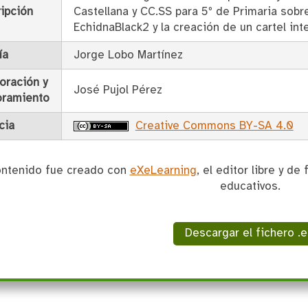
ipción
Castellana y CC.SS para 5º de Primaria sobre
EchidnaBlack2 y la creación de un cartel int
ía
Jorge Lobo Martínez
oración y
José Pujol Pérez
oramiento
cia
Creative Commons BY-SA 4.0
ontenido fue creado con
eXeLearning
, el editor libre y d
educativos.
Descargar el fichero .e