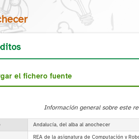
Saltar la navegación
checer
éditos
gar el fichero fuente
Información general sobre este re
o
Andalucía, del alba al anochecer
REA de la asignatura de Computación y Rob