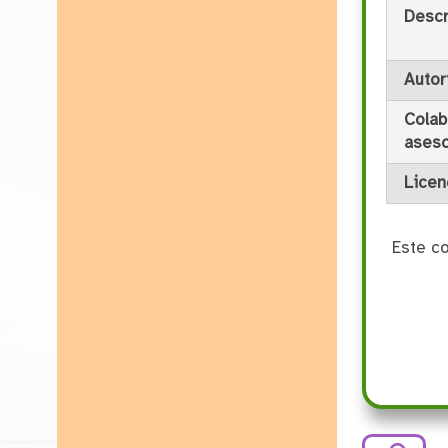
Descr
Autor
Colab
ases
Licen
Este c